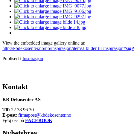
View the embedded image gallery online at:
http://kbdekosenter.no/no/inspirasjon/item/3-bilder-til-inspirasjon#si
Publisert i
Inspirasjon
Kontakt
KB Dekosenter AS
Tlf:
22 38 96 30
E-post:
firmapost@kbdekosenter.no
Følg oss på
FACEBOOK
Nyhetsbrev